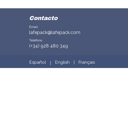
Contacto
Email
lafepack@lafepack.com
Teléfono
(+34) 928 480 349
Español
English
|
Français
|