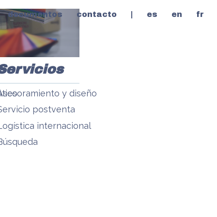
documentos
contacto
|
es
en
fr
Servicios
tico
Asesoramiento y diseño
Servicio postventa
Logística internacional
Búsqueda