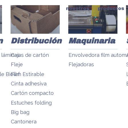
nosotros
productos
n
Distribución
Maquinaria
y láminas
Cajas de cartón
Envolvedora film automá
Fleje
Flejadoras
e Biolaf
Film Estirable
Cinta adhesiva
Cartón compacto
Estuches folding
Big bag
Cantonera